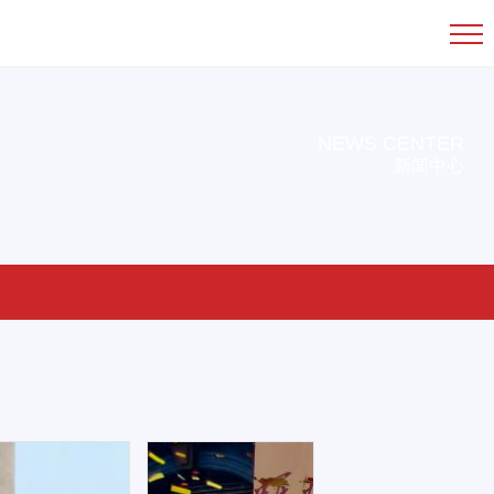
NEWS CENTER
新闻中心