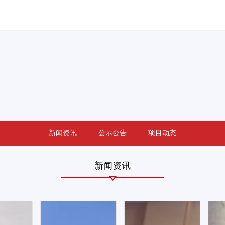
新闻资讯
公示公告
项目动态
新闻资讯