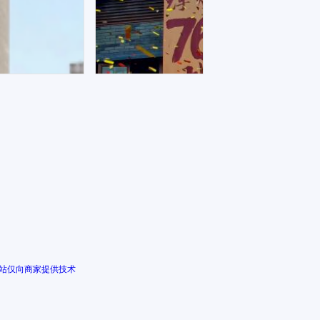
站仅向商家提供技术