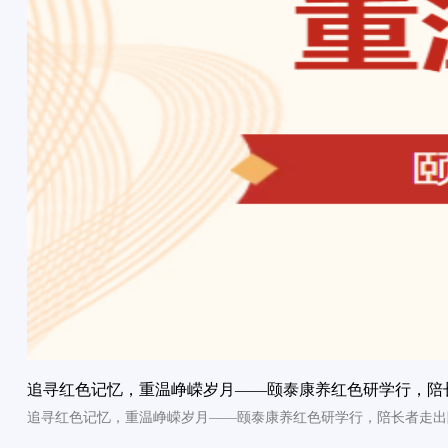
追寻红色记忆，重温峥嵘岁月——颐泰康养红色研学行，陪
追寻红色记忆，重温峥嵘岁月——颐泰康养红色研学行，陪长者走出