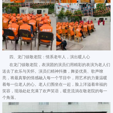
四、龙门镇敬老院：情系老年人，演出暖人心
在龙门镇敬老院，表演团的演员们用精彩的表演为老人们
送去了欢乐与关怀。演员们精神抖擞，舞姿优美、歌声嘹
亮，将最真挚的情感融入每一个节目中，用艺术的力量温暖
着每一位老人的心。老人们围坐在一起，脸上洋溢着幸福的
笑容，现场处处充满了欢声笑语，暖意流淌在敬老院的每一
个角落。