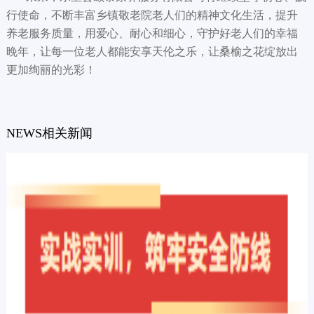
行使命，不断丰富乡镇敬老院老人们的精神文化生活，提升
养老服务质量，用爱心、耐心和细心，守护好老人们的幸福
晚年，让每一位老人都能安享天伦之乐，让桑榆之花绽放出
更加绚丽的光彩！
NEWS
相关新闻