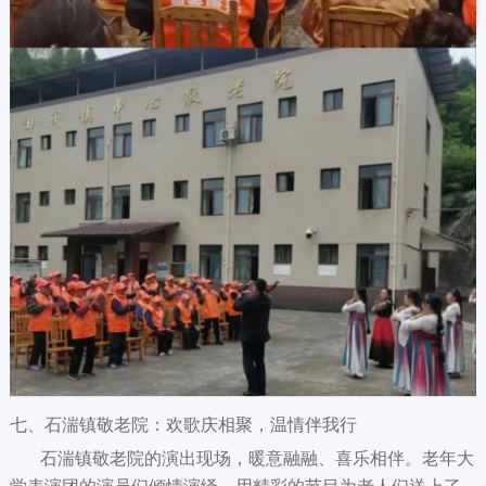
七、石湍镇敬老院：欢歌庆相聚，温情伴我行
石湍镇敬老院的演出现场，暖意融融、喜乐相伴。老年大