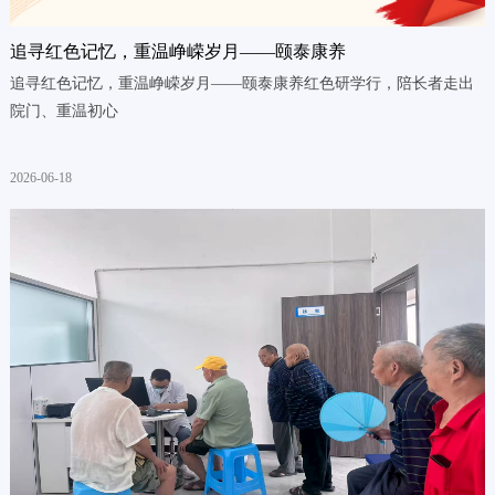
追寻红色记忆，重温峥嵘岁月——颐泰康养
追寻红色记忆，重温峥嵘岁月——颐泰康养红色研学行，陪长者走出
院门、重温初心
2026-06-18