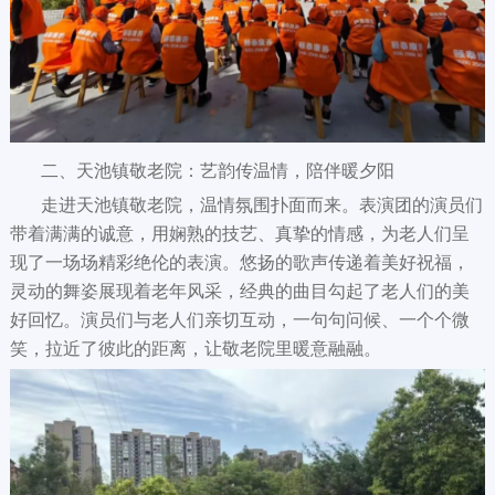
二、天池镇敬老院：艺韵传温情，陪伴暖夕阳
走进天池镇敬老院，温情氛围扑面而来。表演团的演员们
带着满满的诚意，用娴熟的技艺、真挚的情感，为老人们呈
现了一场场精彩绝伦的表演。悠扬的歌声传递着美好祝福，
灵动的舞姿展现着老年风采，经典的曲目勾起了老人们的美
好回忆。演员们与老人们亲切互动，一句句问候、一个个微
笑，拉近了彼此的距离，让敬老院里暖意融融。