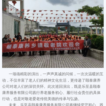
一场场精彩的演出，一声声真诚的问候，一次次温暖的互
动，不仅丰富了老人们的精神文化生活，更传递了颐泰康养
公司对老人们的深切关怀。此次巡回演出，既是乐至县颐泰
康养服务有限公司践行养老服务初心、履行社会责任的具体
行动，也是对敬老爱老传统美德的传承与弘扬。
未来，乐至县颐泰康养服务有限公司将继续坚守初心、践