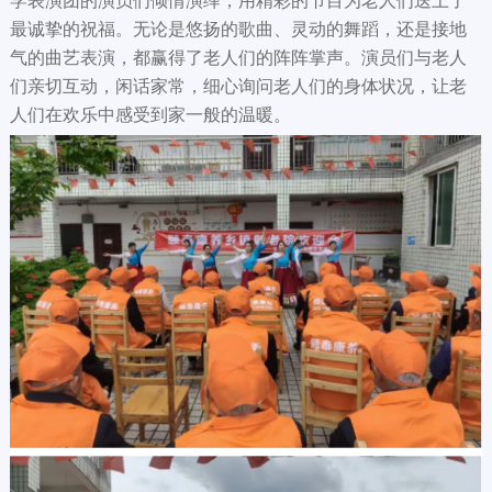
学表演团的演员们倾情演绎，用精彩的节目为老人们送上了
最诚挚的祝福。无论是悠扬的歌曲、灵动的舞蹈，还是接地
气的曲艺表演，都赢得了老人们的阵阵掌声。演员们与老人
们亲切互动，闲话家常，细心询问老人们的身体状况，让老
人们在欢乐中感受到家一般的温暖。